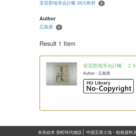
安芸郡地等合計帳 26川角村
1
Author
広島県
1
Result 1 Item
安芸郡地等合計帳 ２
Author
: 広島県
奈良絵本 室町時代物語
中国五県土地・租税資料