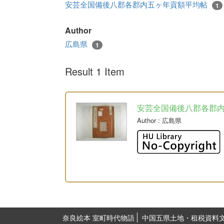
安芸全国備後八郡各郡内五ヶ年貢額平均帖
1
Author
広島県
1
Result 1 Item
安芸全国備後八郡各郡
Author
: 広島県
奈良絵本 室町時代物語
中国五県土地・租税資料