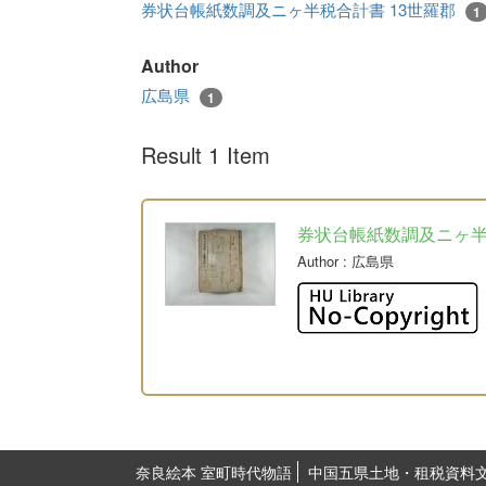
券状台帳紙数調及ニヶ半税合計書 13世羅郡
1
Author
広島県
1
Result 1 Item
券状台帳紙数調及ニヶ
Author
: 広島県
奈良絵本 室町時代物語
中国五県土地・租税資料