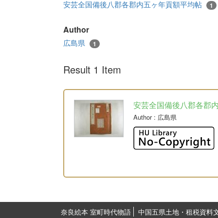
安芸全国備後八郡各郡内五ヶ年貢額平均帖
1
Author
広島県
1
Result 1 Item
安芸全国備後八郡各郡
Author
: 広島県
奈良絵本 室町時代物語
中国五県土地・租税資料