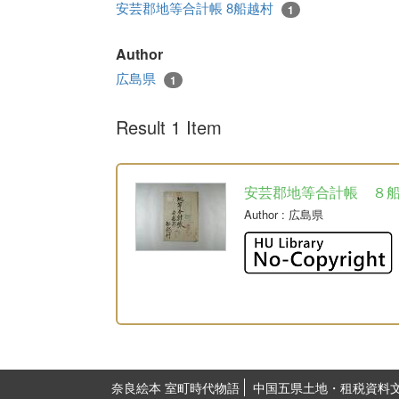
安芸郡地等合計帳 8船越村
1
Author
広島県
1
Result 1 Item
安芸郡地等合計帳 ８
Author
: 広島県
奈良絵本 室町時代物語
中国五県土地・租税資料