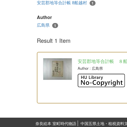
安芸郡地等合計帳 8船越村
1
Author
広島県
1
Result 1 Item
安芸郡地等合計帳 ８
Author
: 広島県
奈良絵本 室町時代物語
中国五県土地・租税資料