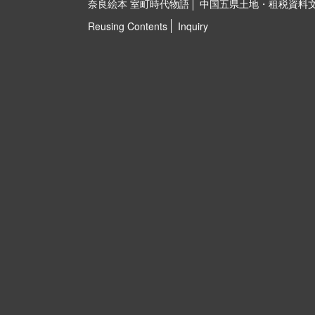
奈良絵本 室町時代物語
中国五県土地・租税資料
Reusing Contents
Inquiry