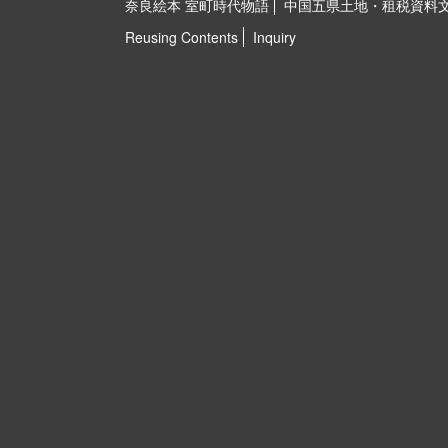
奈良絵本 室町時代物語
中国五県土地・租税資料
Reusing Contents
Inquiry