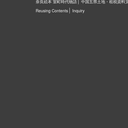
奈良絵本 室町時代物語
中国五県土地・租税資料
Reusing Contents
Inquiry