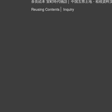
奈良絵本 室町時代物語
中国五県土地・租税資料
Reusing Contents
Inquiry