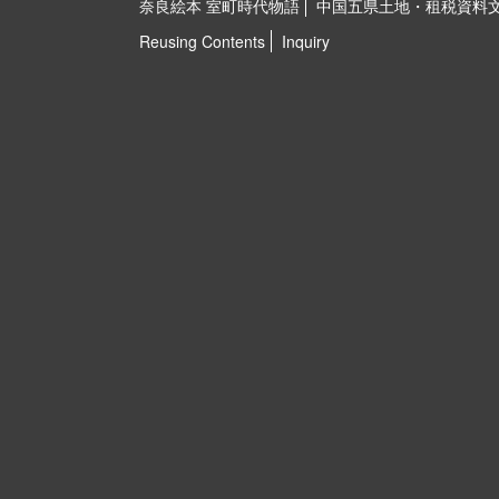
奈良絵本 室町時代物語
中国五県土地・租税資料
Reusing Contents
Inquiry