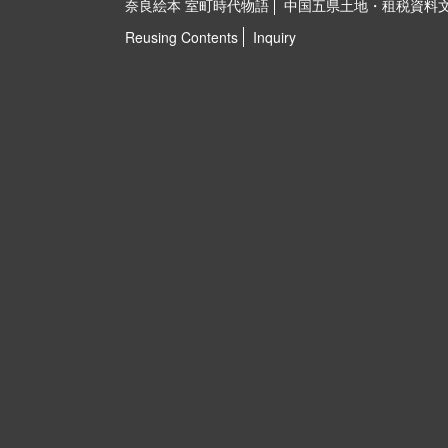
奈良絵本 室町時代物語
中国五県土地・租税資料
Reusing Contents
Inquiry