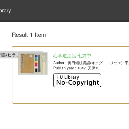
brary
Result 1 Item
聞書(ヒラノ キオウ)
心学道之話 七篇中
Author
: 奥田頼杖講話(オクダ ヨリツエ), 
Publish year
: 1842, 天保13