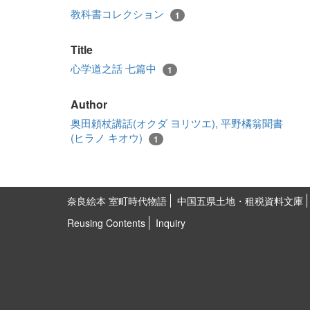
教科書コレクション
1
Title
心学道之話 七篇中
1
Author
奥田頼杖講話(オクダ ヨリツエ), 平野橘翁聞書
(ヒラノ キオウ)
1
奈良絵本 室町時代物語
中国五県土地・租税資料文庫
Reusing Contents
Inquiry