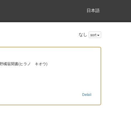
日本語
なし
sort
平野橘翁聞書(ヒラノ キオウ)
Detail