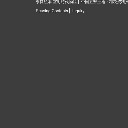
奈良絵本 室町時代物語
中国五県土地・租税資料
Reusing Contents
Inquiry