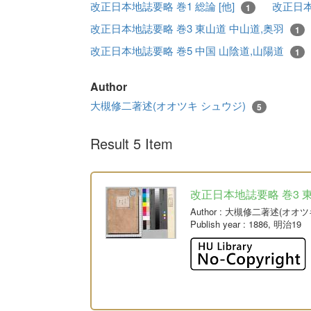
改正日本地誌要略 巻1 総論 [他]
改正日本
1
改正日本地誌要略 巻3 東山道 中山道,奥羽
1
改正日本地誌要略 巻5 中国 山陰道,山陽道
1
Author
大槻修二著述(オオツキ シュウジ)
5
Result 5 Item
改正日本地誌要略 巻3 
Author
: 大槻修二著述(オオツ
Publish year
: 1886, 明治19