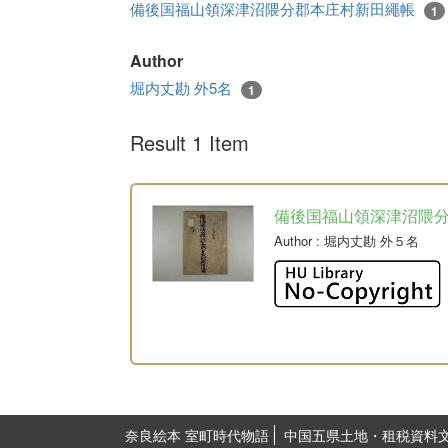
備後国福山領深津沼隈分郡本庄村新田繩帳
1
Author
堀内丈勘 外5名
1
Result 1 Item
備後国福山領深津沼隈
Author
: 堀内丈勘 外５名
奈良絵本 室町時代物語
中国五県土地・租税資料