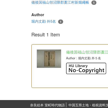
備後国福山領沼隈郡藁江村新畑繩帳
1
Author
堀内丈勘 外5名
1
Result 1 Item
備後国福山領沼隈郡藁
Author
: 堀内丈勘 外５名
奈良絵本 室町時代物語
中国五県土地・租税資料