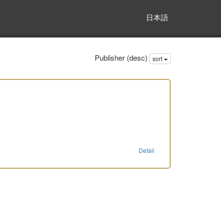
日本語
Publisher (desc)
sort
Detail