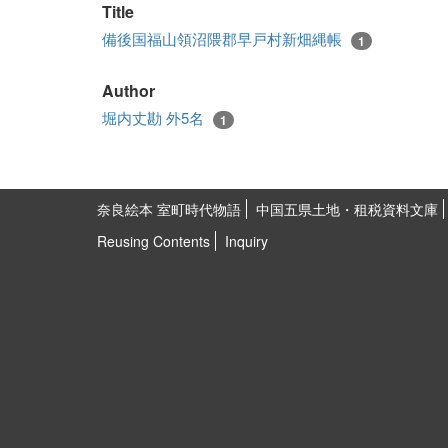
Title
備後国福山領沼隈郡早戸村新畑縄帳
1
Author
堀内丈勘 外5名
1
奈良絵本 室町時代物語
中国五県土地・租税資料文庫
Reusing Contents
Inquiry