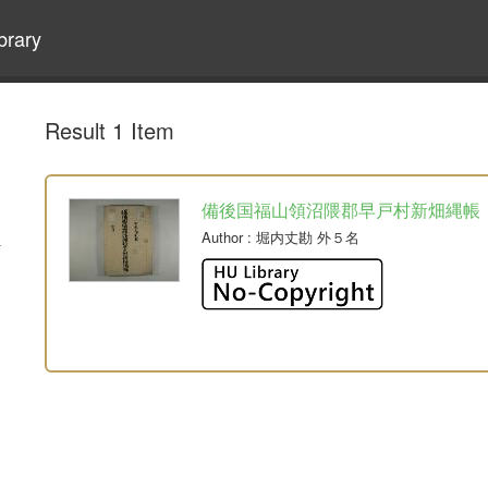
brary
Result 1 Item
備後国福山領沼隈郡早戸村新畑縄帳
Author
: 堀内丈勘 外５名