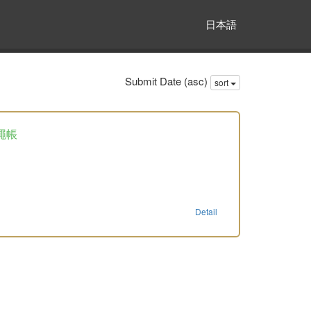
日本語
Submit Date (asc)
sort
繩帳
Detail