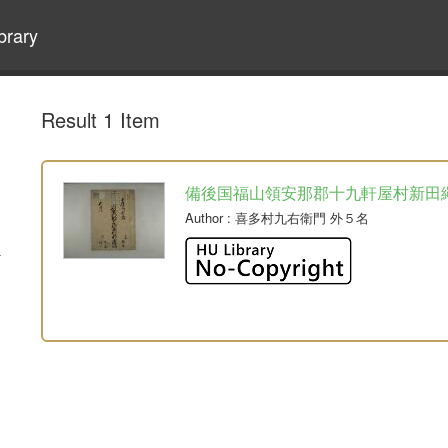
brary
Result 1 Item
備後国福山領安那郡十九軒屋村新田
Author
: 喜多村九右衛門 外５名