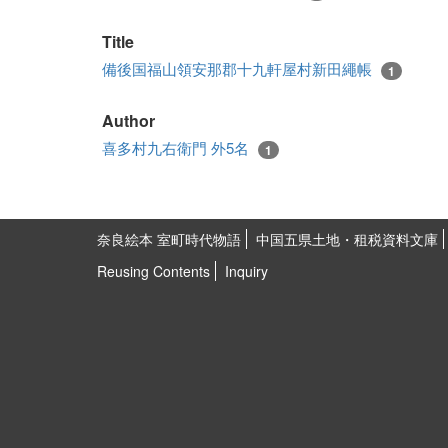
Title
備後国福山領安那郡十九軒屋村新田繩帳
1
Author
喜多村九右衛門 外5名
1
奈良絵本 室町時代物語
中国五県土地・租税資料文庫
Reusing Contents
Inquiry