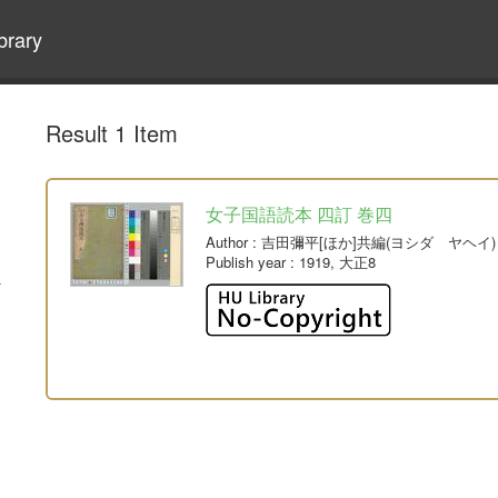
brary
Result 1 Item
女子国語読本 四訂 巻四
Author
: 吉田彌平[ほか]共編(ヨシダ ヤヘイ)
Publish year
: 1919, 大正8