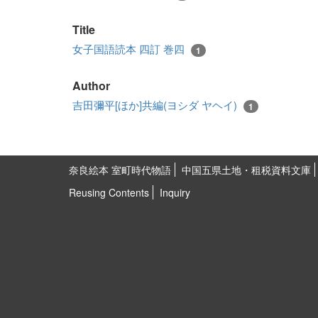
Title
女子国語読本 四訂 巻四
1
Author
吉田彌平[ほか]共編(ヨシダ ヤヘイ)
1
奈良絵本 室町時代物語
中国五県土地・租税資料文庫
Reusing Contents
Inquiry