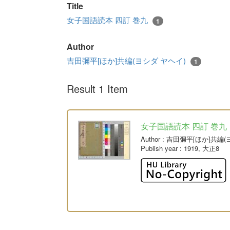
Title
女子国語読本 四訂 巻九
1
Author
吉田彌平[ほか]共編(ヨシダ ヤヘイ)
1
Result 1 Item
女子国語読本 四訂 巻九
Author
: 吉田彌平[ほか]共編
Publish year
: 1919, 大正8