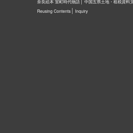
奈良絵本 室町時代物語
中国五県土地・租税資料
Reusing Contents
Inquiry