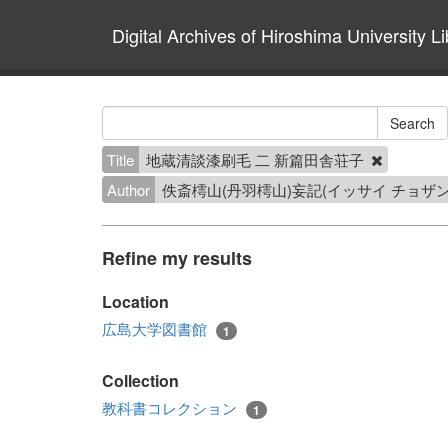
Digital Archives of Hiroshima University Li
Title
地蔵清談漆刷毛 二 新篇田舎荘子
Author
佚斎樗山(丹羽樗山)妄記(イッサイ チョザ
Refine my results
Location
広島大学図書館
1
Collection
教科書コレクション
1