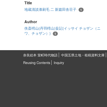
Title
地蔵清談漆刷毛 二 新篇田舎荘子
1
Author
佚斎樗山(丹羽樗山)妄記(イッサイ チョザン（ニ
ワ、チョザン）)
1
奈良絵本 室町時代物語
中国五県土地・租税資料文庫
Reusing Contents
Inquiry