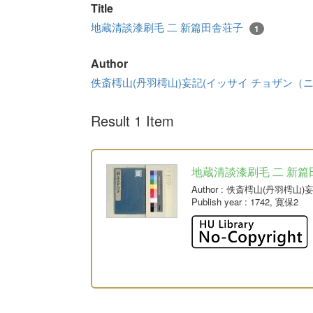
Title
地蔵清談漆刷毛 二 新篇田舎荘子
1
Author
佚斎樗山(丹羽樗山)妄記(イッサイ チョザン（
Result 1 Item
地蔵清談漆刷毛 二 新篇
Author
: 佚斎樗山(丹羽樗山
Publish year
: 1742, 寛保2