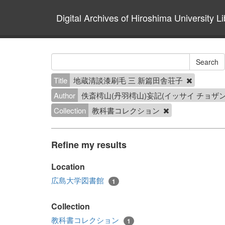
Digital Archives of Hiroshima University Li
Title
地蔵清談漆刷毛 三 新篇田舎荘子
Author
佚斎樗山(丹羽樗山)妄記(イッサイ チョザ
Collection
教科書コレクション
Refine my results
Location
広島大学図書館
1
Collection
教科書コレクション
1