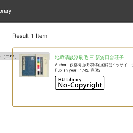
brary
Result 1 Item
ン（ニワ、チョザン）)
地蔵清談漆刷毛 三 新篇田舎荘子
Author
: 佚斎樗山(丹羽樗山)妄記(イッサイ
Publish year
: 1742, 寛保2