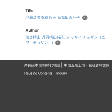
Title
地蔵清談漆刷毛 三 新篇田舎荘子
1
Author
佚斎樗山(丹羽樗山)妄記(イッサイ チョザン（ニ
ワ、チョザン）)
1
奈良絵本 室町時代物語
中国五県土地・租税資料文庫
Reusing Contents
Inquiry