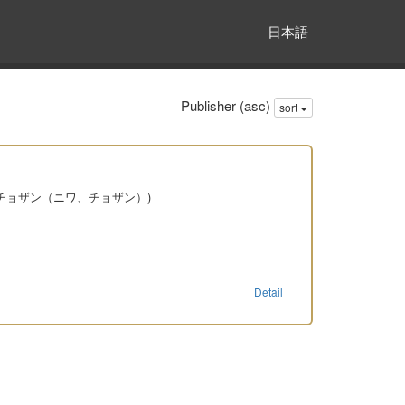
日本語
Publisher (asc)
sort
 チョザン（ニワ、チョザン）)
Detail