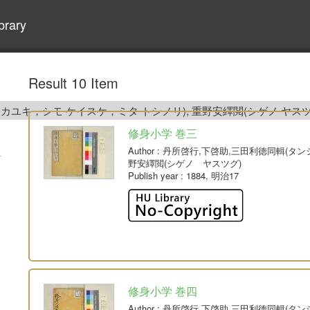
brary
Result 10 Item
カユキ，シモ ケイスケ，ミタ トシノリ), 重野安繹閲(シゲノ ヤス
修身小学 巻三
Author
: 丹所啓行,下啓助,三田利徳同輯(タ
野安繹閲(シゲノ ヤスツグ)
Publish year
: 1884, 明治17
修身小学 巻四
Author
: 丹所啓行,下啓助,三田利徳同輯(タ