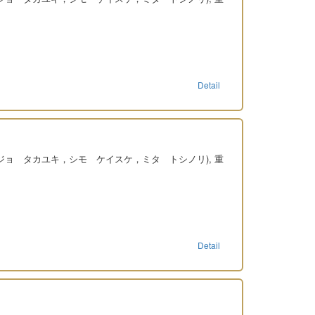
Detail
ンジョ タカユキ，シモ ケイスケ，ミタ トシノリ), 重
Detail