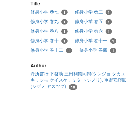
Title
修身小学 巻七
修身小学 巻三
1
1
修身小学 巻九
修身小学 巻五
1
1
修身小学 巻八
修身小学 巻六
1
1
修身小学 巻十
修身小学 巻十一
1
1
修身小学 巻十二
修身小学 巻四
1
1
Author
丹所啓行,下啓助,三田利徳同輯(タンジョ タカユ
キ，シモ ケイスケ，ミタ トシノリ), 重野安繹閲
(シゲノ ヤスツグ)
10