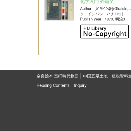
化学入門 外編全
Author
: [ｶﾞﾗｼﾞﾝ著](Giral
ク，イシバシ ハチロウ)
Publish year
: 1870, 明治3
奈良絵本 室町時代物語
中国五県土地・租税資料
Reusing Contents
Inquiry