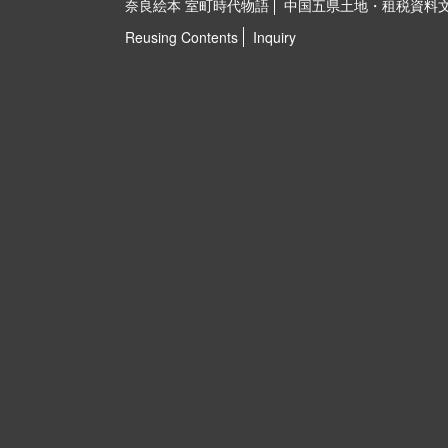
奈良絵本 室町時代物語
中国五県土地・租税資料
Reusing Contents
Inquiry