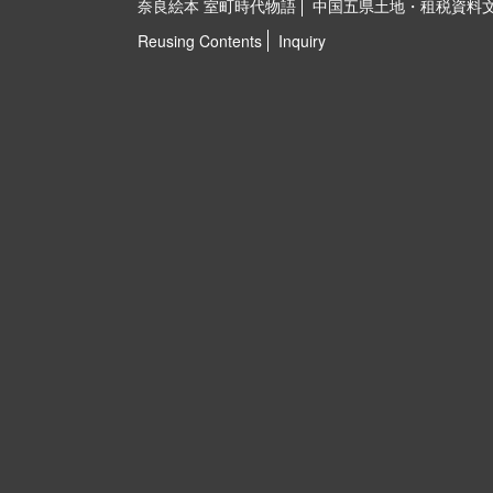
奈良絵本 室町時代物語
中国五県土地・租税資料
Reusing Contents
Inquiry