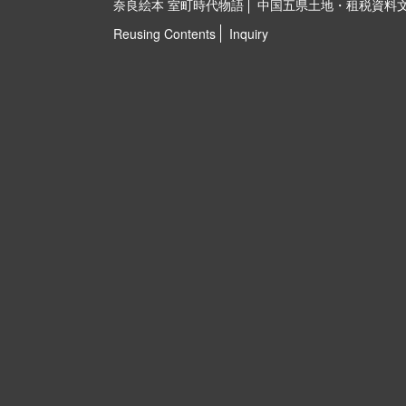
奈良絵本 室町時代物語
中国五県土地・租税資料
Reusing Contents
Inquiry