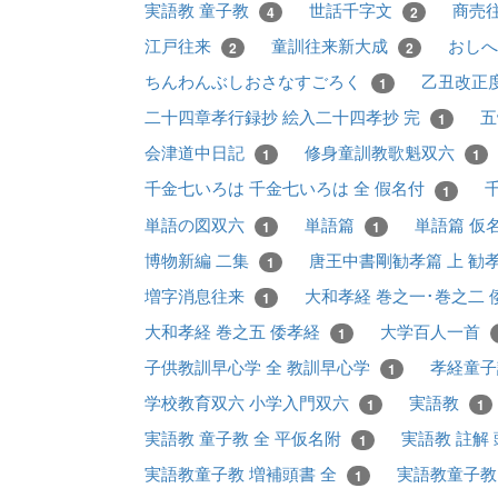
実語教 童子教
世話千字文
商売
4
2
江戸往来
童訓往来新大成
おしへ
2
2
ちんわんぶしおさなすごろく
乙丑改正
1
二十四章孝行録抄 絵入二十四孝抄 完
五
1
会津道中日記
修身童訓教歌魁双六
1
1
千金七いろは 千金七いろは 全 假名付
1
単語の図双六
単語篇
単語篇 仮
1
1
博物新編 二集
唐王中書剛勧孝篇 上 勧
1
増字消息往来
大和孝経 巻之一･巻之二
1
大和孝経 巻之五 倭孝経
大学百人一首
1
子供教訓早心学 全 教訓早心学
孝経童
1
学校教育双六 小学入門双六
実語教
1
1
実語教 童子教 全 平仮名附
実語教 註解
1
実語教童子教 増補頭書 全
実語教童子教
1