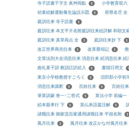
寺子読書千字文 眞艸両點
小学教育双六
1
幼童絵解運動養生論説示図
府県名尽 全
1
庭訓往来 寺子読書
1
庭訓往来 本文平片名附庭訓往来絵詳解 和朝
庭訓往来 真草両点 全
庭訓往来抄 下
1
1
改正世界商売往来
改算塵却記
教
1
1
文章法則大全消息往来 消息往来 続消息往来 
曲礼童子訓 教訓註訳絵入
書牘日用文
1
東京小学校教授すごろく
沼田郡小学初
1
消息往来講釈
百姓往来
百姓往来
1
1
筆算訓蒙 巻一･二答式
算法小学 前編一
1
絵本親孝行 下
英仏単語篇注解
1
1
諸職往来 御家流百家通用諸職往来 平假名附
1
風月往来
風月往来 改正かな付風月往来
1