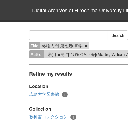
Digital Archives of Hiroshima University Li
Title
格物入門 第七巻 算学
Author
(米)丁■良[ヰｨﾘﾔﾑ･ﾏﾙﾁﾝ著](Martin, Will
Refine my results
Location
広島大学図書館
1
Collection
教科書コレクション
1