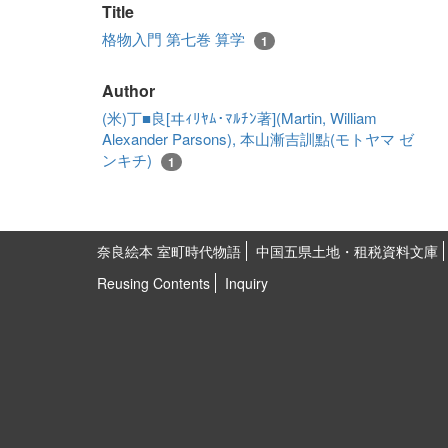
Title
格物入門 第七巻 算学
1
Author
(米)丁■良[ヰｨﾘﾔﾑ･ﾏﾙﾁﾝ著](Martin, William
Alexander Parsons), 本山漸吉訓點(モトヤマ ゼ
ンキチ)
1
奈良絵本 室町時代物語
中国五県土地・租税資料文庫
Reusing Contents
Inquiry