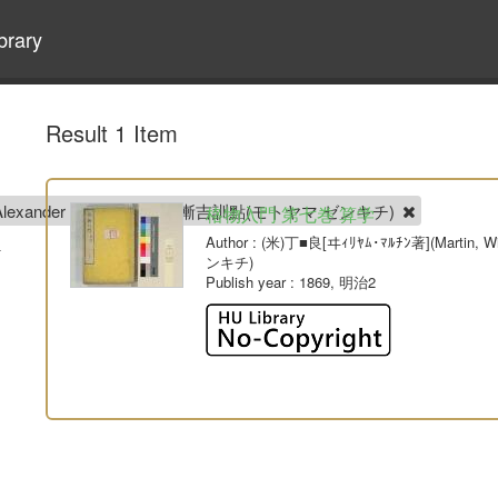
brary
Result 1 Item
iam Alexander Parsons), 本山漸吉訓點(モトヤマ ゼンキチ)
格物入門 第七巻 算学
Author
: (米)丁■良[ヰｨﾘﾔﾑ･ﾏﾙﾁﾝ著](Martin,
ンキチ)
Publish year
: 1869, 明治2