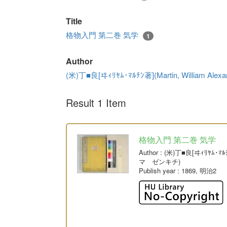
Title
格物入門 第二巻 気学
1
Author
(米)丁■良[ヰｨﾘﾔﾑ･ﾏﾙﾁﾝ著](Martin, William
Result 1 Item
格物入門 第二巻 気学
Author
: (米)丁■良[ヰｨﾘﾔﾑ･ﾏﾙﾁ
マ ゼンキチ)
Publish year
: 1869, 明治2