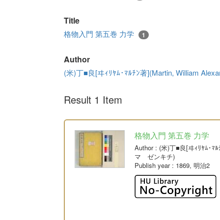
Title
格物入門 第五巻 力学
1
Author
(米)丁■良[ヰｨﾘﾔﾑ･ﾏﾙﾁﾝ著](Martin, William
Result 1 Item
格物入門 第五巻 力学
Author
: (米)丁■良[ヰｨﾘﾔﾑ･ﾏﾙﾁ
マ ゼンキチ)
Publish year
: 1869, 明治2