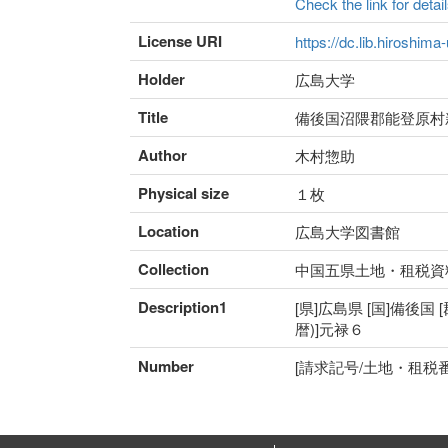
Check the link for detail
License URI
https://dc.lib.hiroshima
Holder
広島大学
Title
備後国沼隈郡能登原村
Author
木村惣助
Physical size
１枚
Location
広島大学図書館
Collection
中国五県土地・租税資
Description1
[県]広島県 [国]備後国 
暦)]元禄６
Number
[請求記号/土地・租税番号]5