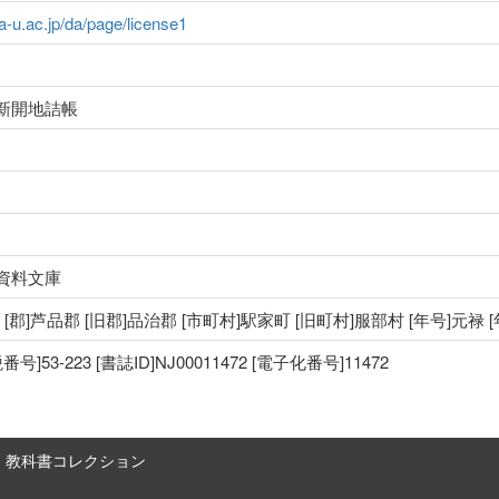
ma-u.ac.jp/da/page/license1
新開地詰帳
資料文庫
国 [郡]芦品郡 [旧郡]品治郡 [市町村]駅家町 [旧町村]服部村 [年号]元禄 
53-223 [書誌ID]NJ00011472 [電子化番号]11472
教科書コレクション