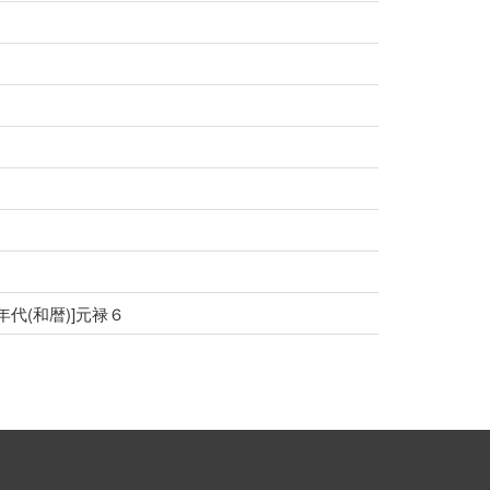
[年代(和暦)]元禄６