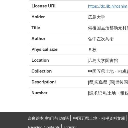
License URI
https://dc.lib.hiroshi
Holder
広島大学
Title
備後国品治郡助元村
Author
弘中左次兵衛
Physical size
５枚
Location
広島大学図書館
Collection
中国五県土地・租税
Description1
[県]広島県 [国]備後
Number
[請求記号/土地・租税番号]
奈良絵本 室町時代物語
中国五県土地・租税資料文庫
Reusing Contents
Inquiry