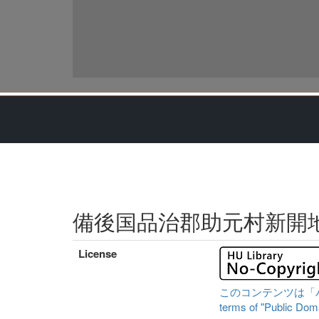
備後国品治郡助元村新開
License
このコンテンツは「パブリ
terms of "Public Domai