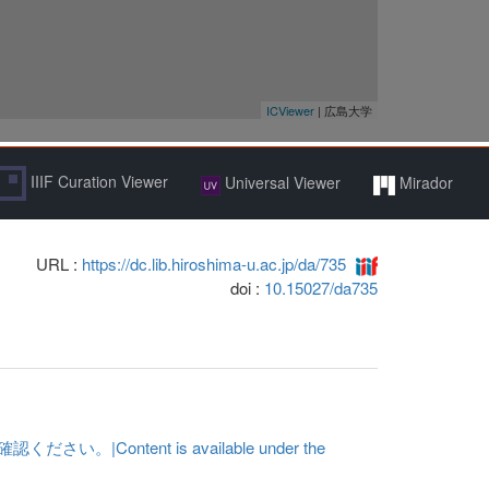
IIIF Curation Viewer
Universal Viewer
Mirador
URL :
https://dc.lib.hiroshima-u.ac.jp/da/735
doi :
10.15027/da735
ent is available under the