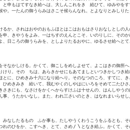
、と申もはてすなき給へは、大しんこれをきゝ給ひて、ゆみやをす
候や。一たんの御うらみはさこそ候らんなれ。とよなりとみしりた
けるか、されはおやのおもふほとはこはおもはさりおなしとしの人
を申、きやうをよみ、一はちすのえんとこそ、いのりしに、そのか
よ、日ころの御うらみを、としよりたるおやに、ゆるさせ給へとて
をそなかしける。かくて、御こしをめしよせて、よこはきの御所へ
りけり。そのゝちは、あらきかせにもあてましといつきかしつき給
ほとに、ひめきみ十六になり給へり。そのなつのころ、すてに、き
、ひめきみきゝ給いて、我むやくのしやはにいろをそめて二たひさ
きさきにも、なさけをかくへからすけふは十せんの、はんしやうの
ん事、うたかいなし。また、われ三さいのとき、はなれまいらせし
ゝみなしたるものゝふか事も、たしやうくわうこうをふるとも、そ
つれのひをか、こすへき、とて、さめ〳〵となき給ふ。かくて、そ