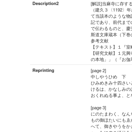
Description2
[解説]当麻寺に存
（建久３〈1192
て当該本のような物
記であり、前代まで
で伝わるものと、慶
斯道文庫蔵本（下巻
参考文献
【テキスト】１『室
【研究文献】１元興
の本地」」（『お伽
Reprinting
[page 2]
中しやうひめ 下
ひみめきみ十四さい
けるは、かなしみの
おくれぬる事よ、と
[page 3]
にのたまわく、なん
もの御ほたいにもゑ
へて、御きやうをか