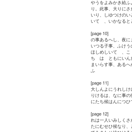
やうをよみかき給ふ
り。此事、大りにさ
いり、しゆつけのい
いてゝ、いかなると
[page 10]
の事あるへし、夜に
いつる子事、ふけう
ほしめしいてゝ、こ
ちゝはゝともにいん
まいらす事、あるへ
ふ
[page 11]
大しんよにうれしけ
りけるは、なに事の
にたち候はんにつひ
[page 12]
れは一人いみしくさ
たにむせひ候なり、