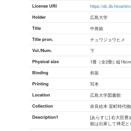
License URI
https://dc.lib.hiroshi
Holder
広島大学
Title
中将姫
Title pron.
チュウジョウヒメ
Vol./Num.
下
Physical size
1冊（全2冊); 縦16c
Binding
和装
Printing
写本
Location
広島大学図書館
Collection
奈良絵本 室町時代物
Description1
[あらすじ] 右大
姫は出家して禅尼と