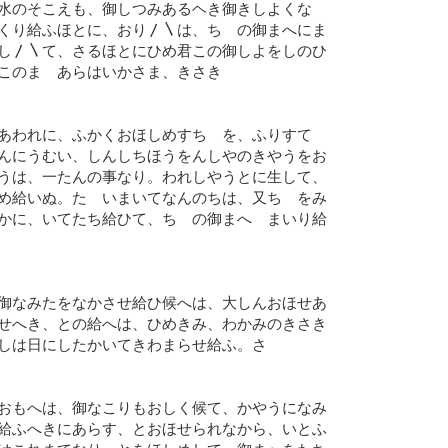
水のそこえも、御しつみあるヘき御きしよくな
くり給ふほとに、おり〳〵は、ちゝの御まへにま
し〳〵て、さるほとにひめ君この御しよをしのひ
このまゝあらはいかさま、きさき
あわれに、ふかくおほしめすちゝを、ふりすてゝ
んにうむい、しんしちほうをんしやのきやうをお
うは、一たんの事なり。われしやうとに生して、
め給いぬ。たゝいまいてなんのちは、又ちゝをみ
かに、いてたち給ひて、ちゝの御まへゝまいり給
御なみたをなかさせ給ひ候へは、大しんおほせあ
せへき、との給へは、ひめきみ、わかみのきさき
しは日にしたかいてきわまらせ給ふ。さ
おもへは、御なこりもおしく候て、かやうになみ
給ふへきにあらす、とおほせられなから、いとふ