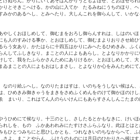
とけぬらん。かりにいてあそはんかりうともよほせ、とおほせられ
かりとそきこへける。かの山に入てかゝたるみねにうちのほり、ヘ
すみかのあるヘし、とみへたり。大しんこれを御らんして、いかな
あやしくおほしめして、御むまをおろし御らんすれは、しはのいほ
にも人のすみける事か、とおほしめして、御むまよりおりさせ給ひ
るらう女あり。かたはらに十四五はかりにみへたるひめきみ、ふく
らんしてふしきなり。まことの人によもあらし。とよなりかかりに
けして、我をたふらかさんためにありけるか、とおほしめして、大
まゐまことの人によもおはしまさし。とよなりか心をみんためにて
。なのり給ふへし。なのりたまはすは、いのちをうしない候はん、
は、ひめきみ御きゃうをまきをさめふくめんをのけて御かほのけし
ゑゝまいり、これはてん人のらいけんにもあらすさんしんこたまの
やうひめにて候なり。十三のとし、さしたるとかもなきに、けいほ
られしを、ものゝふかあわれみにたすけさふらふなり。此ほとはと
みもひとつみちにと思ひしかとも、つれなきいのちなからへて、ふ
しさよ。まことやらん、ふけうのものには月日のひかりさへ候はす