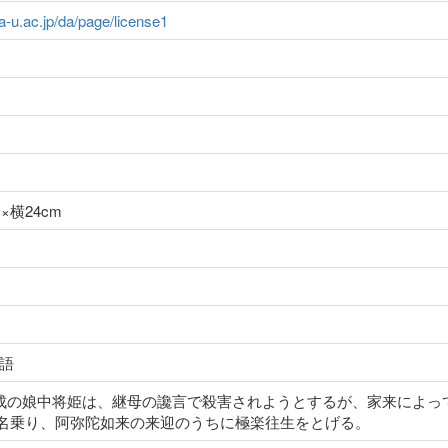
ma-u.ac.jp/da/page/license1
m×横24cm
語
臣豊成の娘中将姫は、継母の讒言で殺害されようとするが、家来によ
名乗り、阿弥陀如来の来迎のうちに極楽往生をとげる。