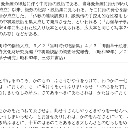
する曼荼羅の縁起に伴う中将姫の説話である。当麻曼荼羅に姫が関わ
〉年成立）以来、複数の記録・説話集に見られる。そこに姫の発心を
語が成立した。「仏教の連続説教用、談義僧の手控え的な性格をも
の中将姫説話を集大成して発展させた」といわれる（『お伽草子事
安４年に出された絵入り版本とが見られる。広大本と同じく写本２
のみ存）などがある。
町時代物語大成』９／２『室町時代物語集』４／３『御伽草子絵巻』
寺文化財研究所編『中将姫説話の調査研究報告』（昭和58年）／
草子研究』昭和63年、三弥井書店）
と申はるのころ、かのものゝふちうひやうをうけて、わつかに一七
はゝにおくれ、ちゝに玉けうをかうふりまいらせ、いのちをたすけ
なけきかなしみ給ふ。さてあるヘきにあらされは、かたはらにおく
ちかみをたつねてゑさせよ。此せうさんしやうときやうを一せんへ
かうしまいらせん、とおほせありけれは、かのをんなさとにいて、
き給ふほとに、十五のはるのころあるとき大しんさとのむらしをめ