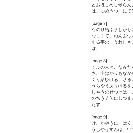
とおほしめし候らん
は、ゆめうつゝにて
[page 7]
なのり給ふましかり
なしくて、ねんふつ
する事の、うれしさ
は、
[page 8]
くふの人々、なみた
さ、申はかりもなか
くり給ひける。さる
うちやうありけるを
しやうのせつきは、
のちう〳〵にしつま
たす
[page 9]
け、かやうに、はく
うしやせすんは、い