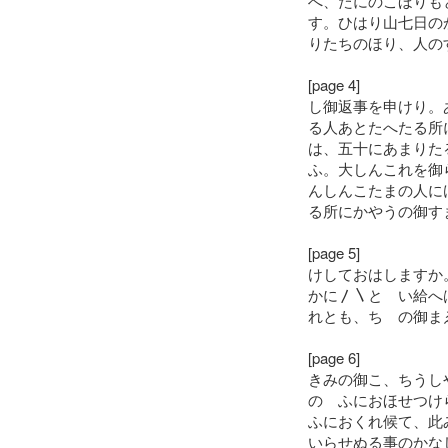
へ、たにのこほりも
す。ひはり山七日の
りたちのほり、人の
[page 4]
し御返事を申けり。
る人あとたへたる所
は、五十にあまりた
ふ。大しんこれを御
んしんこたまの人に
る所にかやうの御す
[page 5]
けしておはしますか
かに〳〵とゝい給へ
れとも、ちゝの御ま
[page 6]
きみの御こ、ちうし
のゝふにおほせつけ
ふにおくれ候て、此
いらせぬる事のかな