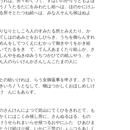
けれは、所々めくつて、すはいのかりうともよほ
う〳〵たるたにをみわたし給へは、ほのかにけふ
る所そとたつね給へは、みな人そんち候はぬよ
りなりとしころ人のすみたる所とみえたり。かゝ
てしはのあみとをおしひらき、うちを御らんすれ
めんをしてつくえにむかって御きやうをかき給
いてたるをきゝて、てん人あまくたり給ふか、さ
しんやをぬきゆみうちつかひての給ふやう、かゝ
ん人のらいけんかさんしんこたまの人に
との給いけれは、らう女御返事を申さす。さてい
きいろ〳〵となして、物はつかしくおほしめしけ
けゝんにもあらす。
のさんけんによつて此山にてくひをきれとて、も
かくにはこくみ候し所に、さんぬるはる、ものゝ
けうせられまいらせ候つるおやにふたゝひあひま
とうけ給はり候。いかに三世のしょふつもあしく