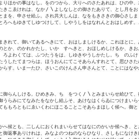
よりほかの事はなし。をのつから、大りへのさたあれは、ひの中、
たきこゑけれは、なか〳〵よしなしとの御さたありて、とし月をお
とまを、申させ給ふ。され共大しんは、なをもきさきの御心さしま
とろへもゆきてしゆつけして、しやうしをはなれんとおはしめす。
まきれて、御いてあるへきにて、おはしましけるか、これほとに、
のとか、のかれかたし、いかゝすへきと、おほしめしけるか、きお
ゝろよわくては、ふつたうをは、しゆきやうしかたし。ちゝのふけ
たうしたてまつらは、ほうおんにてこそあらんすれとて、思ひさた
からす。いま一たひ、さいこのけんさん申さんとて、ことにはなや
に御らんしける。ひめきみ、ちゝをつく〳〵とみまいらせ給ひて、
御うらみにてなみたをなかし給ふそ、あけなはくらゐにつけまいら
てももろともにゑいくわにほこることこそあらまほしく候へ。御と
かへ候とも、二しんにおくれまいらせてはなにのかいか候へき、と
と御返事ありけれは、みなよのつねのならひなり、さしもになけき