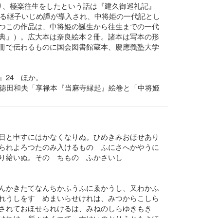
り、極楽往生をしたという話は『建久御巡礼記』
語る継子いじめ譚が導入され、中将姫の一代記とし
つこの作品は、中将姫の誕生から往生までの一代
典』）。広大本は奈良絵本２冊。諸本は写本の形
冊で伝わるものに国会図書館蔵本、慶應義塾大学
24 ほか。
２徳田和夫「享禄本『当麻寺縁起』絵巻と「中将姫
日と申すにはかなくなりぬ。ひめきみおほせあり
られよろつたのみ入けるものゝふにさへかやうに
り給いぬ。そのゝちものゝふかさいし
んかきたてなんちかふうふにゑかうし、又わかふ
れうしをすゝめまいらせけれは、みつからこしら
されておほせられけるは、みねのしらゆきもき