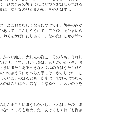
て、ひめきみの御そてにとりつきおほせられける
まはゝなとなのりたまわぬ。そやとはすは
の、よにおとなしくなりにつけても、御事のみか
ひあつて、こんしやうにて、二たひ、あひまいら
、御てをかほにおしあてゝ、なみたにむせひ給へ
、かへり給ふ。大しんの御こゝろのうち、うれし
ひけり。さて、けいほをは、もとのかたへそ、お
さきに御たちあるヘきなとくふの女はうたちひや
んつのきうりにかへらん事こそ、かなしけれ、む
ほらいに、のほるとも、あすは、むけんはつなん
人の御ことはも、むなしくなるヘし。又いのちを
のおんまことにほうしかたし。されは此たひ、ほ
のなつのころも過ぬ。たゝあけてもくれても御き