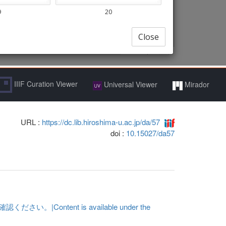
IIIF Curation Viewer
Universal Viewer
Mirador
URL :
https://dc.lib.hiroshima-u.ac.jp/da/57
doi :
10.15027/da57
ent is available under the