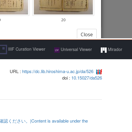
IIIF Curation Viewer
Universal Viewer
Mirador
URL :
https://dc.lib.hiroshima-u.ac.jp/da/526
doi :
10.15027/da526
ent is available under the