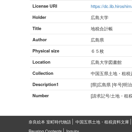
License URI
https://dc.lib.hiroshi
Holder
広島大学
Title
地税合計帳
Author
広島県
Physical size
６５枚
Location
広島大学図書館
Collection
中国五県土地・租税
Description1
[県]広島県 [年号]明
Number
[請求記号/土地・租税番号]
奈良絵本 室町時代物語
中国五県土地・租税資料文庫
Reusing Contents
Inquiry