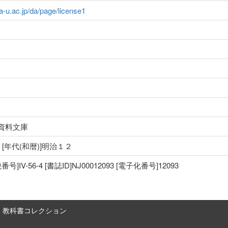
ma-u.ac.jp/da/page/license1
資料文庫
治 [年代(和暦)]明治１２
IV-56-4 [書誌ID]NJ00012093 [電子化番号]12093
教科書コレクション