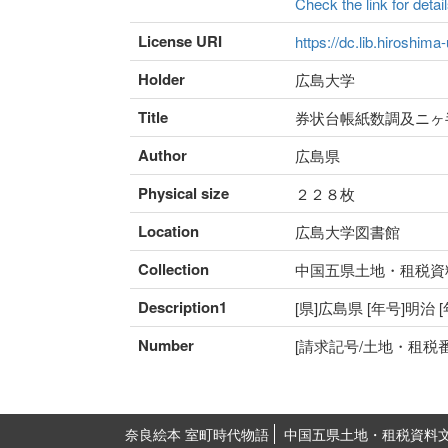
Check the link for detail
License URI
https://dc.lib.hiroshima
Holder
広島大学
Title
券状台帳紙数調及ニヶ
Author
広島県
Physical size
２２８枚
Location
広島大学図書館
Collection
中国五県土地・租税資
Description1
[県]広島県 [年号]明治
Number
[請求記号/土地・租税番号]I
奈良絵本 室町時代物語
中国五県土地・租税資料