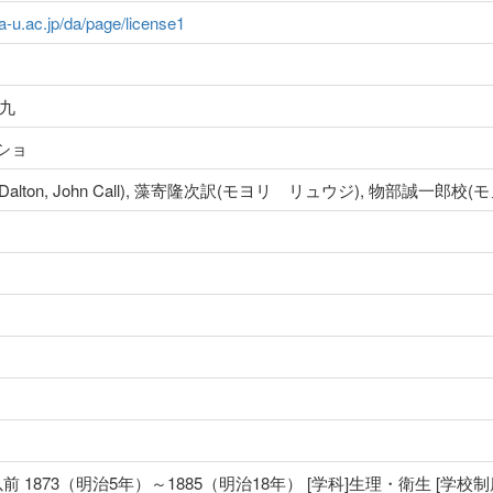
ma-u.ac.jp/da/page/license1
九
ショ
](Dalton, John Call), 藻寄隆次訳(モヨリ リュウジ), 物部誠一
前 1873（明治5年）～1885（明治18年） [学科]生理・衛生 [学校