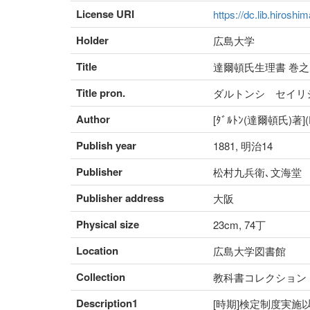
License URI
https://dc.lib.hiroshi
Holder
広島大学
Title
達爾頓氏生理書 巻之
Title pron.
ダルトンシ セイリ
Author
[ﾀﾞﾙﾄﾝ(達爾頓氏)著
Publish year
1881, 明治14
Publisher
松村九兵衛､文海堂
Publisher address
大阪
Physical size
23cm, 74丁
Location
広島大学図書館
Collection
教科書コレクション
Description1
[時期]検定制度実施以