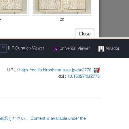
IIIF Curation Viewer
Universal Viewer
Mirador
URL :
https://dc.lib.hiroshima-u.ac.jp/da/2778
doi :
10.15027/da2778
ent is available under the