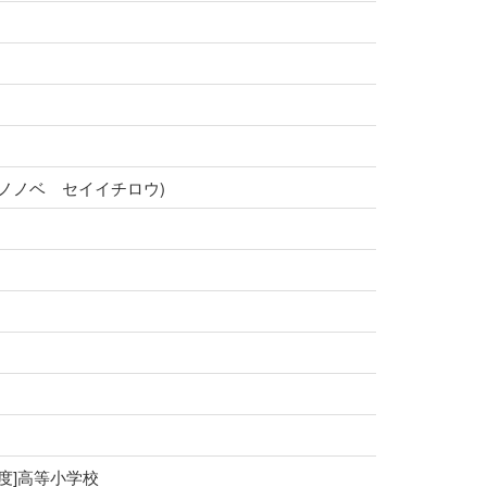
郎校(モノノベ セイイチロウ)
制度]高等小学校