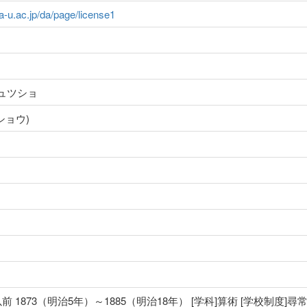
ma-u.ac.jp/da/page/license1
ュツショ
ショウ)
前 1873（明治5年）～1885（明治18年） [学科]算術 [学校制度]尋