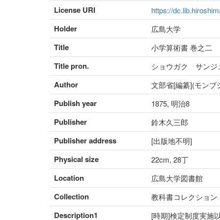
License URI
https://dc.lib.hiroshi
Holder
広島大学
Title
小学算術書 巻之二
Title pron.
ショウガク サンジ
Author
文部省[編纂](モンブ
Publish year
1875, 明治8
Publisher
鈴木久三郎
Publisher address
[出版地不明]
Physical size
22cm, 28丁
Location
広島大学図書館
Collection
教科書コレクション
Description1
[時期]検定制度実施以