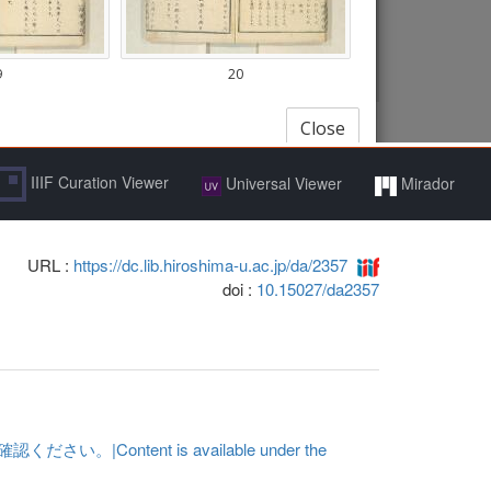
IIIF Curation Viewer
Universal Viewer
Mirador
URL :
https://dc.lib.hiroshima-u.ac.jp/da/2357
doi :
10.15027/da2357
ent is available under the