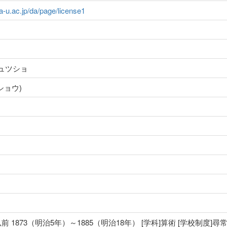
ma-u.ac.jp/da/page/license1
ュツショ
ショウ)
前 1873（明治5年）～1885（明治18年） [学科]算術 [学校制度]尋