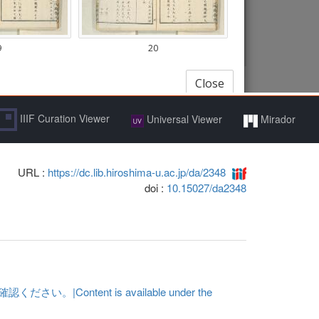
IIIF Curation Viewer
Universal Viewer
Mirador
URL :
https://dc.lib.hiroshima-u.ac.jp/da/2348
doi :
10.15027/da2348
ent is available under the