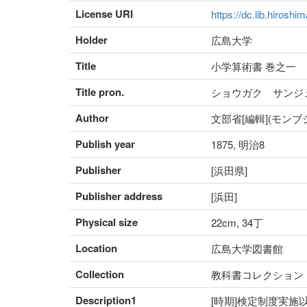
License URI
https://dc.lib.hiroshi
Holder
広島大学
Title
小学算術書 巻之一
Title pron.
ショウガク サンジ
Author
文部省[編輯](モンブ
Publish year
1875, 明治8
Publisher
[浜田県]
Publisher address
[浜田]
Physical size
22cm, 34丁
Location
広島大学図書館
Collection
教科書コレクション
Description1
[時期]検定制度実施以