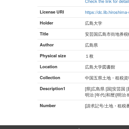
Check the link for detail
License URI
https://dc.lib.hiroshima
Holder
広島大学
Title
安芸国広島市街地券税
Author
広島県
Physical size
１枚
Location
広島大学図書館
Collection
中国五県土地・租税資
Description1
[県]広島県 [国]安芸国 
明治 [年代(和暦)]明
Number
[請求記号/土地・租税番号]4