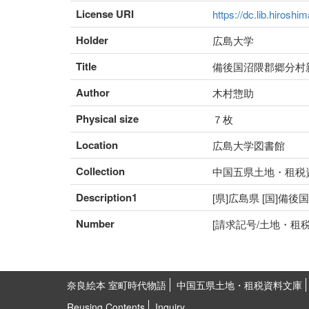
License URI
https://dc.lib.hiroshi
Holder
広島大学
Title
備後国沼隈郡郷分村
Author
木村惣助
Physical size
７枚
Location
広島大学図書館
Collection
中国五県土地・租税
Description1
[県]広島県 [国]備後
Number
[請求記号/土地・租税番号]
奈良絵本 室町時代物語
中国五県土地・租税資料文庫
Reusing Contents
Inquiry