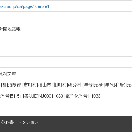
ma-u.ac.jp/da/page/license1
新開地詰帳
資料文庫
国 [郡]沼隈郡 [市町村]福山市 [旧町村]郷分村 [年号]元禄 [年代(和暦)]
51-51 [書誌ID]NJ00011033 [電子化番号]11033
教科書コレクション