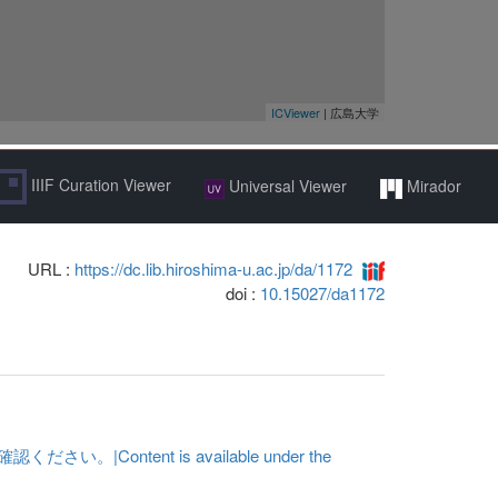
IIIF Curation Viewer
Universal Viewer
Mirador
URL :
https://dc.lib.hiroshima-u.ac.jp/da/1172
doi :
10.15027/da1172
ent is available under the