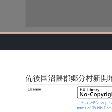
備後国沼隈郡郷分村新開
License
このコンテンツは「パブリ
terms of "Public Domai