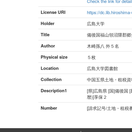
Check the link for detail
License URI
https://dc.lib.hiroshima
Holder
広島大学
Title
備後国福山領沼隈郡郷
Author
木崎孫八 外５名
Physical size
５枚
Location
広島大学図書館
Collection
中国五県土地・租税資
Description1
[県]広島県 [国]備後国 
暦)]享保２
Number
[請求記号/土地・租税番号]5