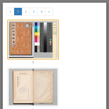
昭和副読本 巻二
«
1
2
3
4
»
«
»
Thumbnails
+
Draw
-
a
rectang
1