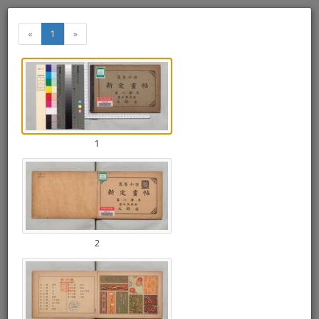
高等小学新定画帖 第二学年 男女
«
1
»
生共用
«
»
Thumbnails
+
Draw
1
-
a
rectang
2