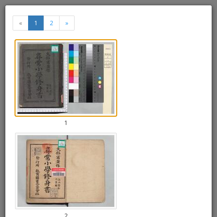
尋常小学修身書 第三学年 児童用
«
1
2
»
«
»
Thumbnails
+
Draw
-
a
rectang
1
2