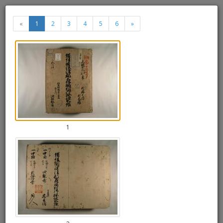
備後国深津郡森脇村御検地水
«
1
2
3
4
5
6
»
帳 ２番帳
«
»
Thumbnails
+
Draw
-
a
rectang
1