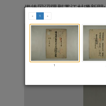
備後国沼隈郡藁江村磯新開
«
1
»
«
»
Thumbnails
+
×
-
1
se