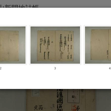
山新開地詰帳
2
3
4