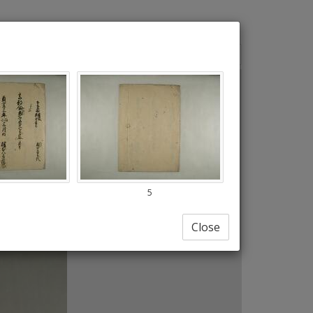
Draw
a
rectangle
5
Close